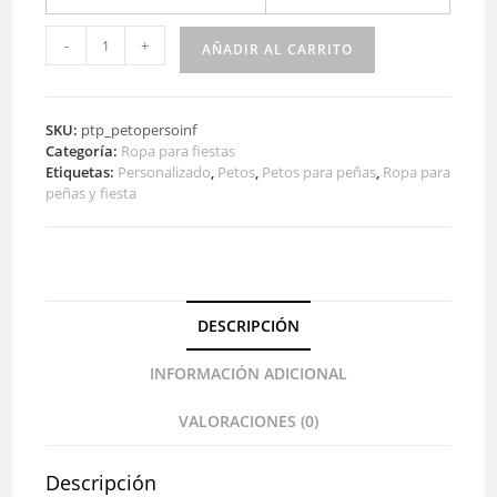
Peto
-
+
AÑADIR AL CARRITO
para
fiestas
infantil
Personalizado
SKU:
ptp_petopersoinf
Categoría:
Ropa para fiestas
cantidad
Etiquetas:
Personalizado
,
Petos
,
Petos para peñas
,
Ropa para
peñas y fiesta
DESCRIPCIÓN
INFORMACIÓN ADICIONAL
VALORACIONES (0)
Descripción