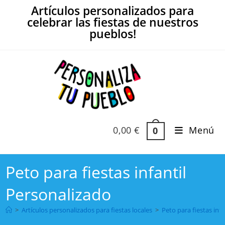
Ir
Artículos personalizados para
al
celebrar las fiestas de nuestros
contenido
pueblos!
0,00
€
Menú
0
Peto para fiestas infantil
Personalizado
>
Artículos personalizados para fiestas locales
>
Peto para fiestas inf