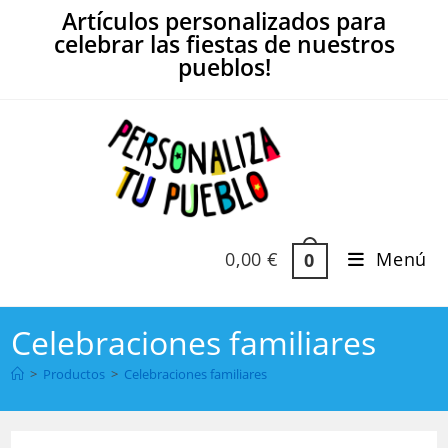
Ir
Artículos personalizados para
al
celebrar las fiestas de nuestros
contenido
pueblos!
0,00
€
Menú
0
Celebraciones familiares
>
Productos
>
Celebraciones familiares