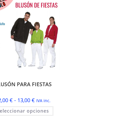
LUSÓN PARA FIESTAS
Rango
2,00
€
-
13,00
€
IVA inc.
de
precios:
Este
eleccionar opciones
desde
producto
12,00 €
tiene
hasta
múltiples
13,00 €
variantes.
Las