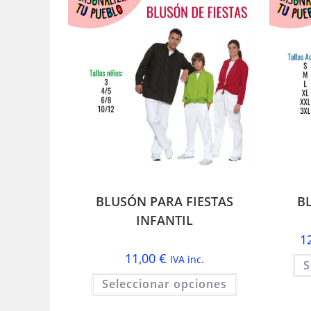
BLUSÓN PARA FIESTAS
B
INFANTIL
1
11,00
€
IVA inc.
S
Este
Seleccionar opciones
producto
tiene
múltiples