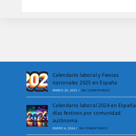
variantes.
Las
opciones
se
pueden
elegir
en
la
página
de
producto
Calendario laboral y Fiestas
nacionales 2025 en España
MARZO 20, 2025
/
SIN COMENTARIOS
Calendario laboral 2024 en España
días festivos por comunidad
autónoma
ENERO 4, 2024
/
SIN COMENTARIOS