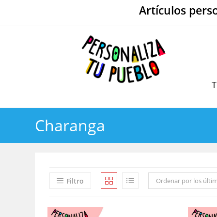
Ir
Artículos pers
al
contenido
T
Charanga
Filtro
Ordenar por los últi