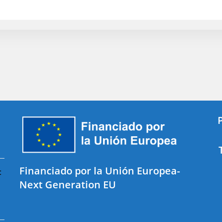
opciones
se
pueden
elegir
en
la
página
de
producto
Financiado por la Unión Europea-
:
Next Generation EU