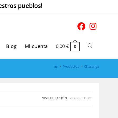
estros pueblos!
Blog
Mi cuenta
0,00
€
0
Alternar
búsqueda
>
Productos
>
Charanga
de
VISUALIZACIÓN:
28
56
TODO
la