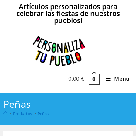
Ir
Artículos personalizados para
al
celebrar las fiestas de nuestros
contenido
pueblos!
0,00
€
Menú
0
Peñas
>
Productos
>
Peñas