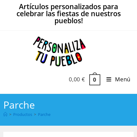
Ir
Artículos personalizados para
al
celebrar las fiestas de nuestros
contenido
pueblos!
0,00
€
Menú
0
Parche
>
Productos
>
Parche